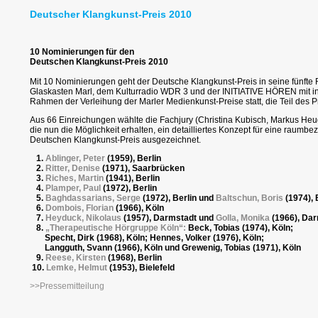
Deutscher Klangkunst-Preis 2010
10 Nominierungen für den
Deutschen Klangkunst-Preis 2010
Mit 10 Nominierungen geht der Deutsche Klangkunst-Preis in seine fünfte
Glaskasten Marl, dem Kulturradio WDR 3 und der INITIATIVE HÖREN mit in
Rahmen der Verleihung der Marler Medienkunst-Preise statt, die Teil des 
Aus 66 Einreichungen wählte die Fachjury (Christina Kubisch, Markus Heug
die nun die Möglichkeit erhalten, ein detailliertes Konzept für eine raum
Deutschen Klangkunst-Preis ausgezeichnet.
1.
Ablinger, Peter
(1959), Berlin
2.
Ritter, Denise
(1971), Saarbrücken
3.
Riches, Martin
(1941), Berlin
4.
Plamper, Paul
(1972), Berlin
5.
Baghdassarians, Serge
(1972), Berlin und
Baltschun, Boris
(1974), 
6.
Dombois, Florian
(1966), Köln
7.
Heyduck, Nikolaus
(1957), Darmstadt und
Golla, Monika
(1966), Da
8.
„Therapeutische Hörgruppe Köln“:
Beck, Tobias (1974), Köln;
Specht, Dirk (1968), Köln; Hennes, Volker (1976), Köln;
Langguth, Svann (1966), Köln und Grewenig, Tobias (1971), Köln
9.
Reese, Kirsten
(1968), Berlin
10.
Lemke, Helmut
(1953), Bielefeld
>>Pressemitteilung