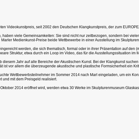
teten Videokunstpreis, seit 2002 den Deutschen Klangkunstpreis, der zum EUR
, haben viele Gemeinsamkeiten: Sie sind nicht nur zeitbezogen, sondern bei viele
e Marler Medienkunst-Preise beide Wettbewerbe in einer Ausstellung im Skulptur
 eingereicht werden, die sich thematisch, formal oder in ihrer Präsentation auf 
ineare Struktur, etwa durch ein Loop im Video, das für die Ausstellungssituation im
sem Jahr auf alle Bereiche der Akustischen Kunst. Bei der Klangkunst suchen 
 ist vor allem die überzeugende akustische und plastische Formsicherheit ein Krit
esuchte Wettbewerbsteilnehmer im Sommer 2014 nach Marl eingeladen, um ein Konzep
 mit dem Preisgeld realisiert.
. Oktober 2014 eröffnet wird, werden etwa 30 Werke im Skulpturenmuseum Glaskast