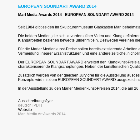
EUROPEAN SOUNDART AWARD 2014
Marl Media Awards 2014 - EUROPEAN SOUNDART AWARD 2014
Seit 1984 gibt es den im Skulpturenmuseum Glaskasten Marl beheima
Die beiden Medien, die sich zuvorderst über Video und Klang definieren
Klangarbeiten beziehen bewegte Bilder mit ein. Deswegen vereinen di
Für die Marler Medienkunst-Preise sollen bereits existierende Arbeiten
Vermeidung linearer Erzählstrukturen und eine andere zeitliche, nicht-l
Der EUROPEAN SOUNDART AWARD erweitert den Klangkunst-Preis ab die
charakterisierende Klangschöpfungen. Neben der künstlerischen Qualität
Zusätzlich werden von der gleichen Jury drei für die Ausstellung ausg
Konzepte wird mit dem EUROPEAN SOUNDART AWARD ausgezeichnet und
In der Ausstellung zu den Marler Medienkunst-Preisen 2014, die am 26
Ausschreibungsflyer
deutsch [PDF]
Website
Marl Media Art Awards 2014