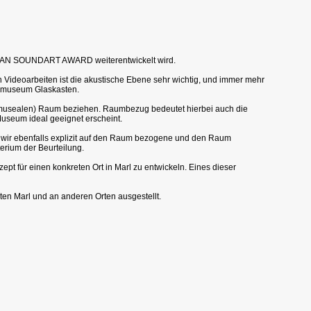
OPEAN SOUNDART AWARD weiterentwickelt wird.
n Videoarbeiten ist die akustische Ebene sehr wichtig, und immer mehr
enmuseum Glaskasten.
den (musealen) Raum beziehen. Raumbezug bedeutet hierbei auch die
 Museum ideal geeignet erscheint.
wir ebenfalls explizit auf den Raum bezogene und den Raum
erium der Beurteilung.
t für einen konkreten Ort in Marl zu entwickeln. Eines dieser
en Marl und an anderen Orten ausgestellt.